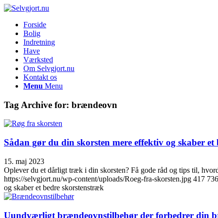
Forside
Bolig
Indretning
Have
Værksted
Om Selvgjort.nu
Kontakt os
Menu
Menu
Tag Archive for:
brændeovn
Sådan gør du din skorsten mere effektiv og skaber et
15. maj 2023
Oplever du et dårligt træk i din skorsten? Få gode råd og tips til, hvo
https://selvgjort.nu/wp-content/uploads/Roeg-fra-skorsten.jpg
417
73
og skaber et bedre skorstenstræk
Uundværligt brændeovnstilbehør der forbedrer din 