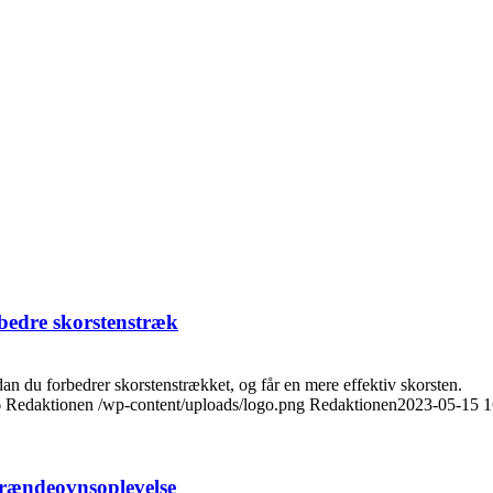
 bedre skorstenstræk
rdan du forbedrer skorstenstrækket, og får en mere effektiv skorsten.
6
Redaktionen
/wp-content/uploads/logo.png
Redaktionen
2023-05-15 1
brændeovnsoplevelse