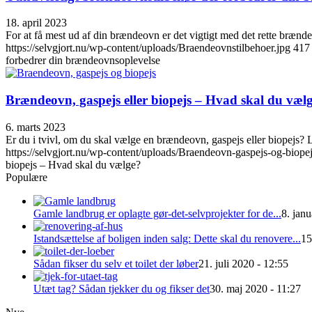
18. april 2023
For at få mest ud af din brændeovn er det vigtigt med det rette brænd
https://selvgjort.nu/wp-content/uploads/Braendeovnstilbehoer.jpg
417
forbedrer din brændeovnsoplevelse
Brændeovn, gaspejs eller biopejs – Hvad skal du væl
6. marts 2023
Er du i tvivl, om du skal vælge en brændeovn, gaspejs eller biopejs? 
https://selvgjort.nu/wp-content/uploads/Braendeovn-gaspejs-og-biopej
biopejs – Hvad skal du vælge?
Populære
Gamle landbrug er oplagte gør-det-selvprojekter for de...
8. jan
Istandsættelse af boligen inden salg: Dette skal du renovere...
15
Sådan fikser du selv et toilet der løber
21. juli 2020 - 12:55
Utæt tag? Sådan tjekker du og fikser det
30. maj 2020 - 11:27