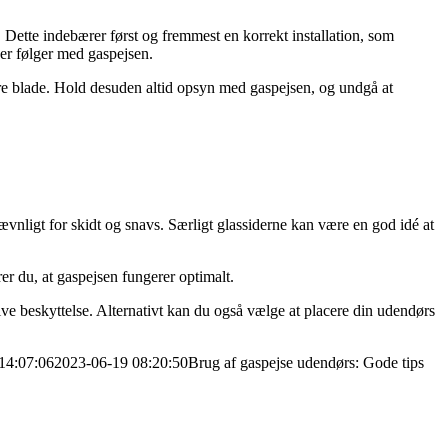
. Dette indebærer først og fremmest en korrekt installation, som
der følger med gaspejsen.
ørre blade. Hold desuden altid opsyn med gaspejsen, og undgå at
ævnligt for skidt og snavs. Særligt glassiderne kan være en god idé at
r du, at gaspejsen fungerer optimalt.
ive beskyttelse. Alternativt kan du også vælge at placere din udendørs
14:07:06
2023-06-19 08:20:50
Brug af gaspejse udendørs: Gode tips