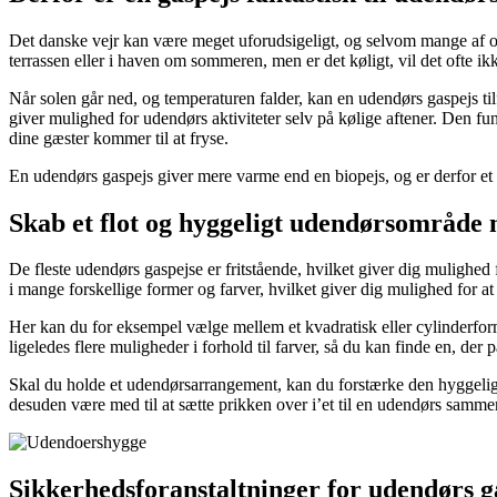
Det danske vejr kan være meget uforudsigeligt, og selvom mange af os 
terrassen eller i haven om sommeren, men er det køligt, vil det ofte ikk
Når solen går ned, og temperaturen falder, kan en udendørs gaspejs 
giver mulighed for udendørs aktiviteter selv på kølige aftener. Den fu
dine gæster kommer til at fryse.
En udendørs gaspejs giver mere varme end en biopejs, og er derfor et
Skab et flot og hyggeligt udendørsområde 
De fleste udendørs gaspejse er fritstående, hvilket giver dig mulighed
i mange forskellige former og farver, hvilket giver dig mulighed for at
Her kan du for eksempel vælge mellem et kvadratisk eller cylinderfor
ligeledes flere muligheder i forhold til farver, så du kan finde en, der p
Skal du holde et udendørsarrangement, kan du forstærke den hyggelige 
desuden være med til at sætte prikken over i’et til en udendørs samm
Sikkerhedsforanstaltninger for udendørs g