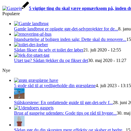
5 vigtige ting du skal være opmærksom på, inden du
Populære
Gamle landbrug er oplagte gør-det-selvprojekter for de...
8. jan
Istandsættelse af boligen inden salg: Dette skal du renovere...
15
Sådan fikser du selv et toilet der løber
21. juli 2020 - 12:55
Utæt tag? Sådan tjekker du og fikser det
30. maj 2020 - 11:27
Nye
5 gode råd til at vedligeholde din græsplæne
4. juli 2023 - 13:15
Stålskorstene: En omfattende guide til gør-det-selv f...
28. juni 
Brug af gaspejse udendørs: Gode tips og råd til hygge...
30. maj
Sådan gør du din skorsten mere effektiv og skaber et bedre...
15