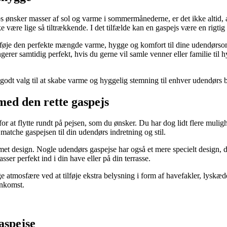
ønsker masser af sol og varme i sommermånederne, er det ikke altid, at 
e være lige så tiltrækkende. I det tilfælde kan en gaspejs være en rigtig
tilføje den perfekte mængde varme, hygge og komfort til dine udendør
ngerer samtidig perfekt, hvis du gerne vil samle venner eller familie ti
 godt valg til at skabe varme og hyggelig stemning til enhver udendørs
med den rette gaspejs
 for at flytte rundt på pejsen, som du ønsker. Du har dog lidt flere mul
 matche gaspejsen til din udendørs indretning og stil.
met design. Nogle udendørs gaspejse har også et mere specielt design, 
asser perfekt ind i din have eller på din terrasse.
atmosfære ved at tilføje ekstra belysning i form af havefakler, lyskæd
enkomst.
aspejse