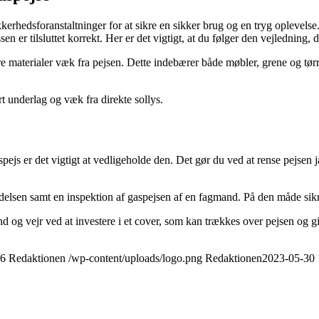
kkerhedsforanstaltninger for at sikre en sikker brug og en tryg oplevelse
 er tilsluttet korrekt. Her er det vigtigt, at du følger den vejledning, 
bare materialer væk fra pejsen. Dette indebærer både møbler, grene og t
rt underlag og væk fra direkte sollys.
pejs er det vigtigt at vedligeholde den. Det gør du ved at rense pejsen j
lsen samt en inspektion af gaspejsen af en fagmand. På den måde sikre
nd og vejr ved at investere i et cover, som kan trækkes over pejsen og g
6
Redaktionen
/wp-content/uploads/logo.png
Redaktionen
2023-05-30 