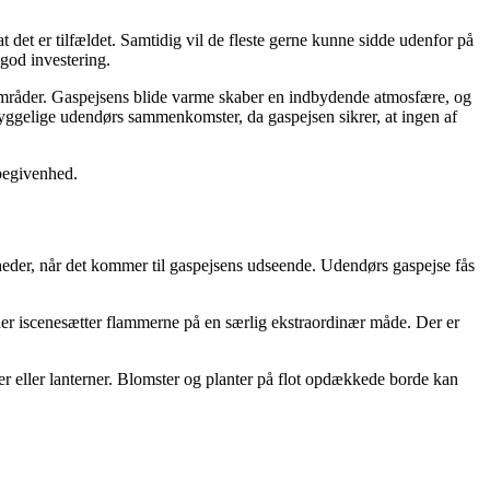
det er tilfældet. Samtidig vil de fleste gerne kunne sidde udenfor på
 god investering.
sområder. Gaspejsens blide varme skaber en indbydende atmosfære, og
l hyggelige udendørs sammenkomster, da gaspejsen sikrer, at ingen af
 begivenhed.
igheder, når det kommer til gaspejsens udseende. Udendørs gaspejse fås
der iscenesætter flammerne på en særlig ekstraordinær måde. Der er
er eller lanterner. Blomster og planter på flot opdækkede borde kan