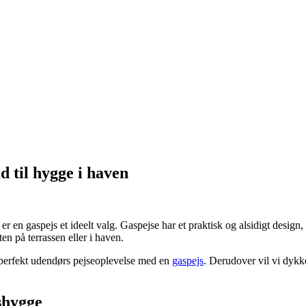
d til hygge i haven
 en gaspejs et ideelt valg. Gaspejse har et praktisk og alsidigt design
n på terrassen eller i haven.
en perfekt udendørs pejseoplevelse med en
gaspejs
. Derudover vil vi dykke
rshygge