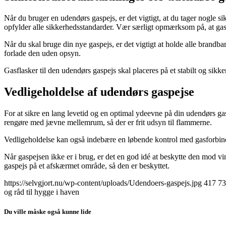
Når du bruger en udendørs gaspejs, er det vigtigt, at du tager nogle si
opfylder alle sikkerhedsstandarder. Vær særligt opmærksom på, at gassen
Når du skal bruge din nye gaspejs, er det vigtigt at holde alle brand
forlade den uden opsyn.
Gasflasker til den udendørs gaspejs skal placeres på et stabilt og sikke
Vedligeholdelse af udendørs gaspejse
For at sikre en lang levetid og en optimal ydeevne på din udendørs gas
rengøre med jævne mellemrum, så der er frit udsyn til flammerne.
Vedligeholdelse kan også indebære en løbende kontrol med gasforbinde
Når gaspejsen ikke er i brug, er det en god idé at beskytte den mod vi
gaspejs på et afskærmet område, så den er beskyttet.
https://selvgjort.nu/wp-content/uploads/Udendoers-gaspejs.jpg
417
73
og råd til hygge i haven
Du ville måske også kunne lide