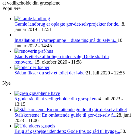
at vedligeholde din græsplæne
Populære
Gamle landbrug er oplagte gør-det-selvprojekter for de...
8.
januar 2019 - 12:51
Installation af varmepumpe – disse ting må du selv u...
10.
januar 2022 - 14:45
Istandsættelse af boligen inden salg: Dette skal du
renovere...
15. oktober 2020 - 11:58
Sådan fikser du selv et toilet der løber
21. juli 2020 - 12:55
Nye
5 gode råd til at vedligeholde din græsplæne
4. juli 2023 -
13:15
Stålskorstene: En omfattende guide til gør-det-selv f...
28. juni
2023 - 11:06
Brug af gaspejse udendørs: Gode tips og råd til hygge...
30.