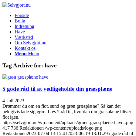
Forside
Bolig
Indretning
Have
Værksted
Om Selvgjort.nu
Kontakt os
Menu
Menu
Tag Archive for:
have
5 gode råd til at vedligeholde din græsplæne
4. juli 2023
Drømmer du om en flot, sund og grøn græsplæne? Så kan det
heldgivis lade sig gøre. Læs 5 råd til, hvordan din græsplæne bliver
flot igen.
https://selvgjort.nu/wp-content/uploads/groen-graesplaene-have-.png
417
736
Redaktionen
/wp-content/uploads/logo.png
Redaktionen
2023-07-04 13:15:41
2023-06-19 13:11:29
5 gode råd til