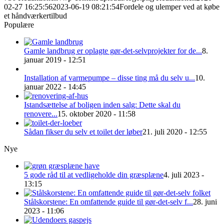
02-27 16:25:56
2023-06-19 08:21:54
Fordele og ulemper ved at købe
et håndværkertilbud
Populære
Gamle landbrug er oplagte gør-det-selvprojekter for de...
8.
januar 2019 - 12:51
Installation af varmepumpe – disse ting må du selv u...
10.
januar 2022 - 14:45
Istandsættelse af boligen inden salg: Dette skal du
renovere...
15. oktober 2020 - 11:58
Sådan fikser du selv et toilet der løber
21. juli 2020 - 12:55
Nye
5 gode råd til at vedligeholde din græsplæne
4. juli 2023 -
13:15
Stålskorstene: En omfattende guide til gør-det-selv f...
28. juni
2023 - 11:06