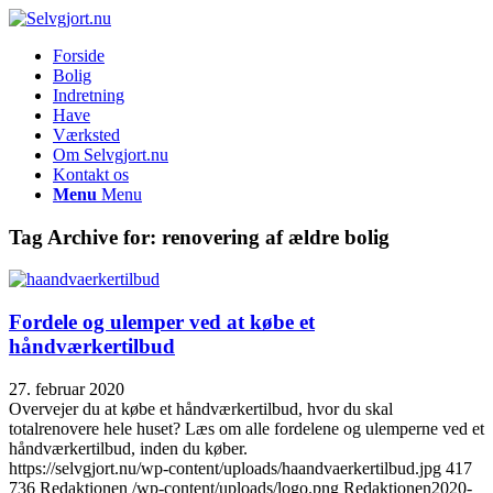
Forside
Bolig
Indretning
Have
Værksted
Om Selvgjort.nu
Kontakt os
Menu
Menu
Tag Archive for:
renovering af ældre bolig
Fordele og ulemper ved at købe et
håndværkertilbud
27. februar 2020
Overvejer du at købe et håndværkertilbud, hvor du skal
totalrenovere hele huset? Læs om alle fordelene og ulemperne ved et
håndværkertilbud, inden du køber.
https://selvgjort.nu/wp-content/uploads/haandvaerkertilbud.jpg
417
736
Redaktionen
/wp-content/uploads/logo.png
Redaktionen
2020-