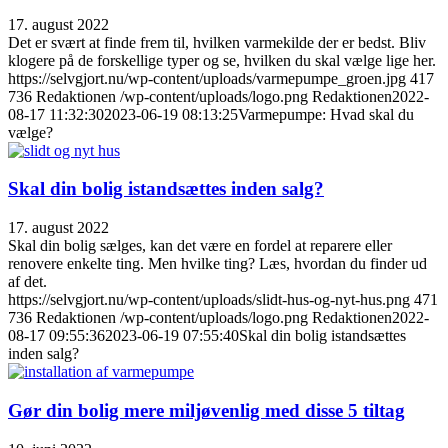
17. august 2022
Det er svært at finde frem til, hvilken varmekilde der er bedst. Bliv
klogere på de forskellige typer og se, hvilken du skal vælge lige her.
https://selvgjort.nu/wp-content/uploads/varmepumpe_groen.jpg
417
736
Redaktionen
/wp-content/uploads/logo.png
Redaktionen
2022-
08-17 11:32:30
2023-06-19 08:13:25
Varmepumpe: Hvad skal du
vælge?
Skal din bolig istandsættes inden salg?
17. august 2022
Skal din bolig sælges, kan det være en fordel at reparere eller
renovere enkelte ting. Men hvilke ting? Læs, hvordan du finder ud
af det.
https://selvgjort.nu/wp-content/uploads/slidt-hus-og-nyt-hus.png
471
736
Redaktionen
/wp-content/uploads/logo.png
Redaktionen
2022-
08-17 09:55:36
2023-06-19 07:55:40
Skal din bolig istandsættes
inden salg?
Gør din bolig mere miljøvenlig med disse 5 tiltag