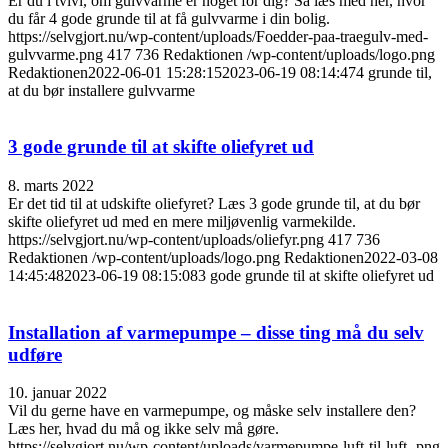
Er du i tvivl, om gulvvarme er noget for dig? Så læs med her, hvor
du får 4 gode grunde til at få gulvvarme i din bolig.
https://selvgjort.nu/wp-content/uploads/Foedder-paa-traegulv-med-
gulvvarme.png
417
736
Redaktionen
/wp-content/uploads/logo.png
Redaktionen
2022-06-01 15:28:15
2023-06-19 08:14:47
4 grunde til,
at du bør installere gulvvarme
3 gode grunde til at skifte oliefyret ud
8. marts 2022
Er det tid til at udskifte oliefyret? Læs 3 gode grunde til, at du bør
skifte oliefyret ud med en mere miljøvenlig varmekilde.
https://selvgjort.nu/wp-content/uploads/oliefyr.png
417
736
Redaktionen
/wp-content/uploads/logo.png
Redaktionen
2022-03-08
14:45:48
2023-06-19 08:15:08
3 gode grunde til at skifte oliefyret ud
Installation af varmepumpe – disse ting må du selv
udføre
10. januar 2022
Vil du gerne have en varmepumpe, og måske selv installere den?
Læs her, hvad du må og ikke selv må gøre.
https://selvgjort.nu/wp-content/uploads/varmepumpe-luft-til-luft-.png