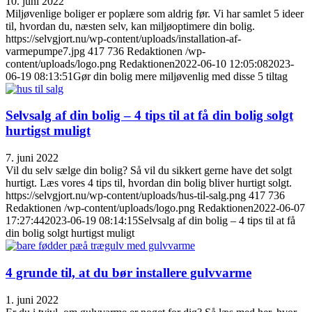
10. juni 2022
Miljøvenlige boliger er poplære som aldrig før. Vi har samlet 5 ideer
til, hvordan du, næsten selv, kan miljøoptimere din bolig.
https://selvgjort.nu/wp-content/uploads/installation-af-
varmepumpe7.jpg
417
736
Redaktionen
/wp-
content/uploads/logo.png
Redaktionen
2022-06-10 12:05:08
2023-
06-19 08:13:51
Gør din bolig mere miljøvenlig med disse 5 tiltag
Selvsalg af din bolig – 4 tips til at få din bolig solgt
hurtigst muligt
7. juni 2022
Vil du selv sælge din bolig? Så vil du sikkert gerne have det solgt
hurtigt. Læs vores 4 tips til, hvordan din bolig bliver hurtigt solgt.
https://selvgjort.nu/wp-content/uploads/hus-til-salg.png
417
736
Redaktionen
/wp-content/uploads/logo.png
Redaktionen
2022-06-07
17:27:44
2023-06-19 08:14:15
Selvsalg af din bolig – 4 tips til at få
din bolig solgt hurtigst muligt
4 grunde til, at du bør installere gulvvarme
1. juni 2022