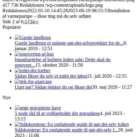
417
736
Redaktionen
/wp-content/uploads/logo.png
Redaktionen
2022-01-10 14:45:28
2023-06-19 08:15:33
Installation
af varmepumpe – disse ting må du selv udføre
Side 2 af 6
‹
1
2
3
4
›
»
Populære
Gamle landbrug er oplagte gør-det-selvprojekter for de...
8.
januar 2019 - 12:51
Istandsættelse af boligen inden salg: Dette skal du
renovere...
15. oktober 2020 - 11:58
Sådan fikser du selv et toilet der løber
21. juli 2020 - 12:55
Utæt tag? Sådan tjekker du og fikser det
30. maj 2020 - 11:27
Nye
5 gode råd til at vedligeholde din græsplæne
4. juli 2023 -
13:15
Stålskorstene: En omfattende guide til gør-det-selv f...
28. juni
2023 - 11:06