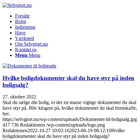
Forside
Bolig
Indretning
Have
Værksted
Om Selvgjort.nu
Kontakt os
Menu
Menu
Hvilke boligdokumenter skal du have styr på inden
boligsalg?
27. oktober 2022
Skal du sælge din bolig, er der en masse vigtige dokumenter du skal
have styr på. Bliv klogere på, hvilke dokumenter du skal fremskaffe,
her.
https://selvgjort.nu/wp-content/uploads/Dokumenter-til-boligsalg.jpg
417
736
Redaktionen
/wp-content/uploads/logo.png
Redaktionen
2022-10-27 10:02:16
2023-06-19 08:12:10
Hvilke
boligdokumenter skal du have styr på inden boligsalg?