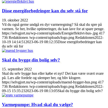
Disse energiforbedringer kan du selv stå for
19. oktober 2022
Vil du også gerne undgå en dyr varmeregning? Så skal du spre på
varmen. Se her, hvilke optimeringer, du kan lave for at spare penge.
https://selvgjort.nu/wp-content/uploads/Energieffektivt-hus-.jpg
417
736
Redaktionen
/wp-content/uploads/logo.png
Redaktionen
2022-
10-19 14:14:51
2023-06-19 08:12:35
Disse energiforbedringer kan
du selv stå for
Skal du bygge din bolig selv?
15. september 2022
Skal du selv bygge hus eller købe et nyt? Det kan være svært svare
på. Læs alle fordele og ulemper her, og bliv klogere.
https://selvgjort.nu/wp-content/uploads/maend-bygger-hus.png
417
736
Redaktionen
/wp-content/uploads/logo.png
Redaktionen
2022-
09-15 15:35:23
2023-06-19 08:13:05
Skal du bygge din bolig selv?
Varmepumpe: Hvad skal du vælge?