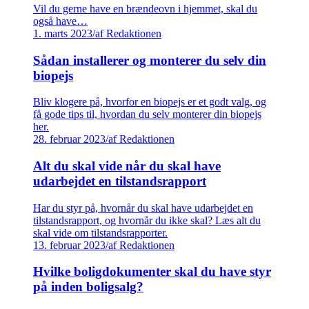
Vil du gerne have en brændeovn i hjemmet, skal du
også have…
1. marts 2023
/
af Redaktionen
Sådan installerer og monterer du selv din
biopejs
Bliv klogere på, hvorfor en biopejs er et godt valg, og
få gode tips til, hvordan du selv monterer din biopejs
her.
28. februar 2023
/
af Redaktionen
Alt du skal vide når du skal have
udarbejdet en tilstandsrapport
Har du styr på, hvornår du skal have udarbejdet en
tilstandsrapport, og hvornår du ikke skal? Læs alt du
skal vide om tilstandsrapporter.
13. februar 2023
/
af Redaktionen
Hvilke boligdokumenter skal du have styr
på inden boligsalg?