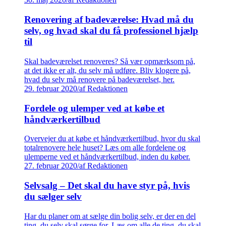
Renovering af badeværelse: Hvad må du
selv, og hvad skal du få professionel hjælp
til
Skal badeværelset renoveres? Så vær opmærksom på,
at det ikke er alt, du selv må udføre. Bliv klogere på,
hvad du selv må renovere på badeværelset, her.
29. februar 2020
/
af Redaktionen
Fordele og ulemper ved at købe et
håndværkertilbud
Overvejer du at købe et håndværkertilbud, hvor du skal
totalrenovere hele huset? Læs om alle fordelene og
ulemperne ved et håndværkertilbud, inden du køber.
27. februar 2020
/
af Redaktionen
Selvsalg – Det skal du have styr på, hvis
du sælger selv
Har du planer om at sælge din bolig selv, er der en del
ting, du selv skal sørge for. Læs om alle de ting, du skal