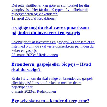
Det rette vintilbehør kan gøre en stor forskel for din
vinoplevelse. Her får du et 9 typer af vintilbehør til
nybegynderen og vinkenderen.
12. april 2023
/
af Redaktionen
5 vigtige ting du skal være opmærksom
på, inden du investerer i en gaspejs
Overvejer du at investere i en gaspejs? Vi har samlet en
liste med 5 ting du skal være opmærksom på, inden du
køber en gaspejs.
22. marts 2023
/
af Redaktionen
Brændeovn, gaspejs eller biopejs – Hvad
skal du vælge?
Er du i tvivl, om du skal vælge en brændeovn, gaspejs
eller biopejs? Læs om forskellen mellem de tre
pejsetyper her.
6. marts 2023
/
af Redaktionen
Byg selv skorsten – kender du reglerne?