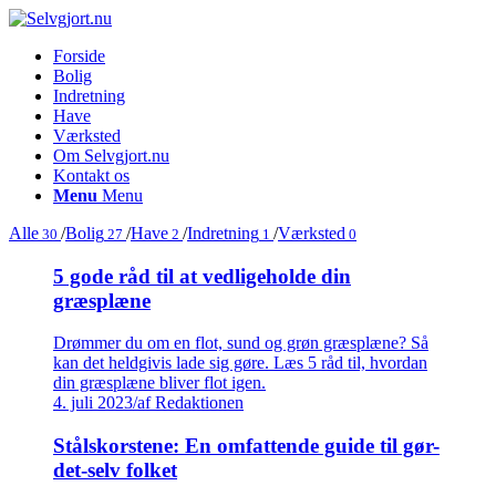
Forside
Bolig
Indretning
Have
Værksted
Om Selvgjort.nu
Kontakt os
Menu
Menu
Alle
/
Bolig
/
Have
/
Indretning
/
Værksted
30
27
2
1
0
5 gode råd til at vedligeholde din
græsplæne
Drømmer du om en flot, sund og grøn græsplæne? Så
kan det heldgivis lade sig gøre. Læs 5 råd til, hvordan
din græsplæne bliver flot igen.
4. juli 2023
/
af Redaktionen
Stålskorstene: En omfattende guide til gør-
det-selv folket