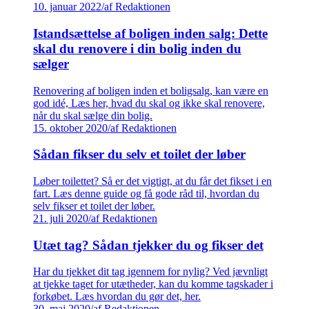
10. januar 2022
/
af Redaktionen
Istandsættelse af boligen inden salg: Dette
skal du renovere i din bolig inden du
sælger
Renovering af boligen inden et boligsalg, kan være en
god idé, Læs her, hvad du skal og ikke skal renovere,
når du skal sælge din bolig.
15. oktober 2020
/
af Redaktionen
Sådan fikser du selv et toilet der løber
Løber toilettet? Så er det vigtigt, at du får det fikset i en
fart. Læs denne guide og få gode råd til, hvordan du
selv fikser et toilet der løber.
21. juli 2020
/
af Redaktionen
Utæt tag? Sådan tjekker du og fikser det
Har du tjekket dit tag igennem for nylig? Ved jævnligt
at tjekke taget for utætheder, kan du komme tagskader i
forkøbet. Læs hvordan du gør det, her.
30. maj 2020
/
af Redaktionen