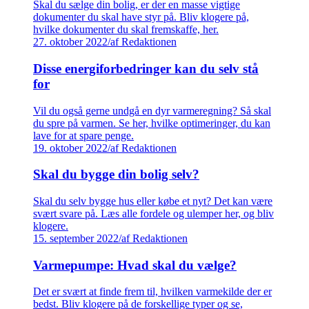
Skal du sælge din bolig, er der en masse vigtige
dokumenter du skal have styr på. Bliv klogere på,
hvilke dokumenter du skal fremskaffe, her.
27. oktober 2022
/
af Redaktionen
Disse energiforbedringer kan du selv stå
for
Vil du også gerne undgå en dyr varmeregning? Så skal
du spre på varmen. Se her, hvilke optimeringer, du kan
lave for at spare penge.
19. oktober 2022
/
af Redaktionen
Skal du bygge din bolig selv?
Skal du selv bygge hus eller købe et nyt? Det kan være
svært svare på. Læs alle fordele og ulemper her, og bliv
klogere.
15. september 2022
/
af Redaktionen
Varmepumpe: Hvad skal du vælge?
Det er svært at finde frem til, hvilken varmekilde der er
bedst. Bliv klogere på de forskellige typer og se,