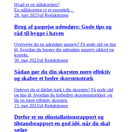
Hvad er en stålskorsten?
En stålskorsten er et essentielt…
28. juni 2023
/
af Redaktionen
Brug af gaspejse udendørs: Gode tips og
råd til hygge i haven
Overvejer du en udendørs gaspejs? Få gode råd og tips
til, hvordan du bruger din udendørs gaspejs sikkert og
korrekt.
30. maj 2023
/
af Redaktionen
Sådan gør du din skorsten mere effektiv
og skaber et bedre skorstenstræk
Oplever du et dårligt træk i din skorsten? Få gode råd
og tips til, hvordan du forbedrer skorstenstrækket, og
får en mere effektiv skorsten.
15. maj 2023
/
af Redaktionen
Derfor er en elinstallationsrapport og
tilstandsrapport en god idé, når du skal
sælge