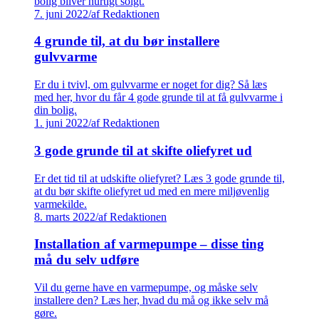
bolig bliver hurtigt solgt.
7. juni 2022
/
af Redaktionen
4 grunde til, at du bør installere
gulvvarme
Er du i tvivl, om gulvvarme er noget for dig? Så læs
med her, hvor du får 4 gode grunde til at få gulvvarme i
din bolig.
1. juni 2022
/
af Redaktionen
3 gode grunde til at skifte oliefyret ud
Er det tid til at udskifte oliefyret? Læs 3 gode grunde til,
at du bør skifte oliefyret ud med en mere miljøvenlig
varmekilde.
8. marts 2022
/
af Redaktionen
Installation af varmepumpe – disse ting
må du selv udføre
Vil du gerne have en varmepumpe, og måske selv
installere den? Læs her, hvad du må og ikke selv må
gøre.