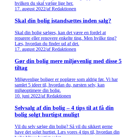
hvilken du skal vælge lige her.
17. august 2022
/
af Redaktionen
Skal din bolig istandsættes inden salg?
Skal din bolig sælges, kan det være en fordel at
reparere eller renovere enkelte ting. Men hvilke ting?
Læs, hvordan du finder ud af det.
17. august 2022
/
af Redaktionen
Gør din bolig mere miljøvenlig med disse 5
tiltag
Miljøvenlige boliger er poplære som aldrig før. Vi har
samlet 5 ideer til, hvordan du, næsten selv, kan
miljøoptimere din bolig.
10. juni 2022
/
af Redaktionen
Selvsalg af din bolig – 4 tips til at få din
bolig solgt hurtigst muligt
Vil du selv sælge din bolig? Så vil du sikkert gerne
have det solgt hurtigt. Læs vores 4 tips til, hvordan din