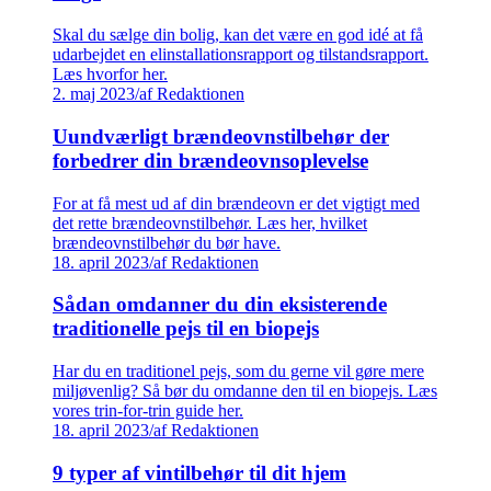
Skal du sælge din bolig, kan det være en god idé at få
udarbejdet en elinstallationsrapport og tilstandsrapport.
Læs hvorfor her.
2. maj 2023
/
af Redaktionen
Uundværligt brændeovnstilbehør der
forbedrer din brændeovnsoplevelse
For at få mest ud af din brændeovn er det vigtigt med
det rette brændeovnstilbehør. Læs her, hvilket
brændeovnstilbehør du bør have.
18. april 2023
/
af Redaktionen
Sådan omdanner du din eksisterende
traditionelle pejs til en biopejs
Har du en traditionel pejs, som du gerne vil gøre mere
miljøvenlig? Så bør du omdanne den til en biopejs. Læs
vores trin-for-trin guide her.
18. april 2023
/
af Redaktionen
9 typer af vintilbehør til dit hjem